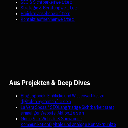
SEO & Sichtbarkeit
weiter
Strategie & Beratung
weiter
Projekte ansehen
weiter
Kontakt aufnehmen
weiter
Aus Projekten & Deep Dives
Blog
Logbook, Einblicke und Wissensartikel zu
digitalen Systemen.
lesen
La Vera Sposa / SEO
Langfristige Sichtbarkeit statt
einmaliger Website-Aktion.
lesen
Mödinger / Website & Showroom-
Kommunikation
Digitale und analoge Kontaktpunkte