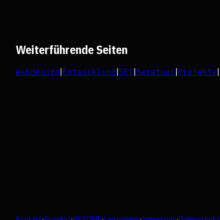
Weiterführende Seiten
Webdesign
|
Entwicklung
|
SEO
|
Beratung
|
Projekte
|
Kontakt
·
Projekte
·
README
·
Leistungen
·
Impressum
·
Datenschutz