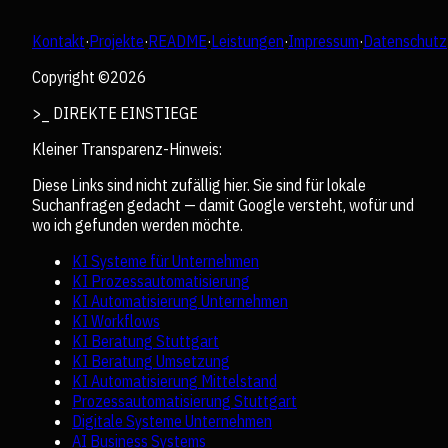
Kontakt
·
Projekte
·
README
·
Leistungen
·
Impressum
·
Datenschutz
Copyright ©
2026
>_ DIREKTE EINSTIEGE
Kleiner Transparenz-Hinweis:
Diese Links sind nicht zufällig hier. Sie sind für lokale
Suchanfragen gedacht — damit Google versteht, wofür und
wo ich gefunden werden möchte.
KI Systeme für Unternehmen
KI Prozessautomatisierung
KI Automatisierung Unternehmen
KI Workflows
KI Beratung Stuttgart
KI Beratung Umsetzung
KI Automatisierung Mittelstand
Prozessautomatisierung Stuttgart
Digitale Systeme Unternehmen
AI Business Systems