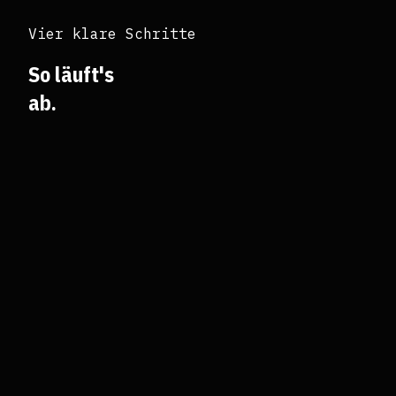
Vier klare Schritte
So läuft's
ab.
01
Erstgespräch
Kein Pitch, kein Verkauf. Du erzählst mir von deinem
Business.
02
Analyse