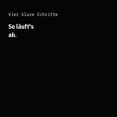
Vier klare Schritte
So läuft's
ab.
01
Audit
Ich schau mir an wo du stehst. Core Web Vitals,
Crawlability, Keywords. Klartext.
02
Priorisierung