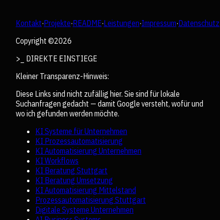
Kontakt
·
Projekte
·
README
·
Leistungen
·
Impressum
·
Datenschutz
Copyright ©
2026
>_ DIREKTE EINSTIEGE
Kleiner Transparenz-Hinweis:
Diese Links sind nicht zufällig hier. Sie sind für lokale
Suchanfragen gedacht — damit Google versteht, wofür und
wo ich gefunden werden möchte.
KI Systeme für Unternehmen
KI Prozessautomatisierung
KI Automatisierung Unternehmen
KI Workflows
KI Beratung Stuttgart
KI Beratung Umsetzung
KI Automatisierung Mittelstand
Prozessautomatisierung Stuttgart
Digitale Systeme Unternehmen
AI Business Systems