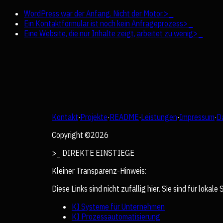
WordPress war der Anfang. Nicht der Motor.
>_
Ein Kontaktformular ist noch kein Anfrageprozess
>_
Eine Website, die nur Inhalte zeigt, arbeitet zu wenig
>_
Kontakt
·
Projekte
·
README
·
Leistungen
·
Impressum
·
D
Copyright ©
2026
>_ DIREKTE EINSTIEGE
Kleiner Transparenz-Hinweis:
Diese Links sind nicht zufällig hier. Sie sind für lo
KI Systeme für Unternehmen
KI Prozessautomatisierung