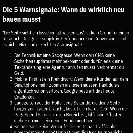
Die 5 Warnsignale: Wann du wirklich neu
bauen musst
"Die Seite sieht ein bisschen altbacken aus" ist kein Grund für einen
Relaunch. Design ist subjektiv. Performance und Conversions sind
es nicht. Hier sind die echten Alarmsignale:
Die Technik ist eine Sackgasse: Wenn dein CMS keine
Sicherheitsupdates mehr bekommt oder du für jede kleine
Textänderung eine Agentur anrufen musst, verbrennst du
Geld.
Mobile-First ist ein Fremdwort: Wenn deine Kunden auf dem
Smartphone mehr zoomen als lesen müssen, hast du sie
eigentlich schon verloren. Google bestraft das heute
gnadenlos.
Ladezeiten aus der Hölle: Jede Sekunde, die deine Seite
länger zum Laden braucht, kostet dich bares Geld. Wenn der
PageSpeed Score im roten Bereich ist, hilft kein Pflaster
mehr – da muss ein neues Fundament her.
Keine Leads, keine Verkäufe: Die Seite hat Traffic, aber
niemand meldet sich? Dann stimmt die User Journey nicht.