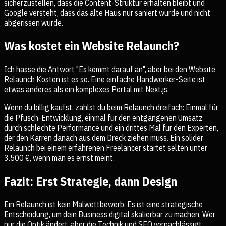
sicherzustellen, dass die Content-Struktur erhalten bleibt und
Google versteht, dass das alte Haus nur saniert wurde und nicht
abgerissen wurde.
Was kostet ein Website Relaunch?
Ich hasse die Antwort "Es kommt darauf an", aber bei den Website
Relaunch Kosten ist es so. Eine einfache Handwerker-Seite ist
etwas anderes als ein komplexes Portal mit Next.js.
Wenn du billig kaufst, zahlst du beim Relaunch dreifach: Einmal für
die Pfusch-Entwicklung, einmal für den entgangenen Umsatz
durch schlechte Performance und ein drittes Mal für den Experten,
der den Karren danach aus dem Dreck ziehen muss. Ein solider
Relaunch bei einem erfahrenen Freelancer startet selten unter
3.500 €, wenn man es ernst meint.
Fazit: Erst Strategie, dann Design
Ein Relaunch ist kein Malwettbewerb. Es ist eine strategische
Entscheidung, um dein Business digital skalierbar zu machen. Wer
nur die Optik ändert, aber die Technik und SEO vernachlässigt,