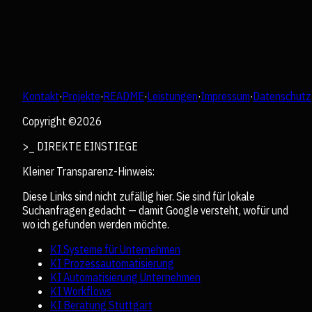
Kontakt
·
Projekte
·
README
·
Leistungen
·
Impressum
·
Datenschutz
Copyright ©
2026
>_ DIREKTE EINSTIEGE
Kleiner Transparenz-Hinweis:
Diese Links sind nicht zufällig hier. Sie sind für lokale
Suchanfragen gedacht — damit Google versteht, wofür und
wo ich gefunden werden möchte.
KI Systeme für Unternehmen
KI Prozessautomatisierung
KI Automatisierung Unternehmen
KI Workflows
KI Beratung Stuttgart