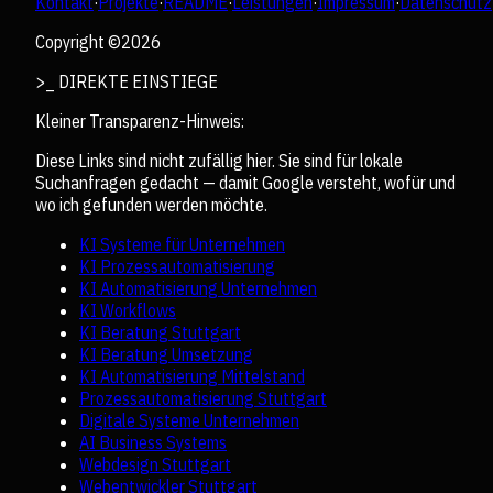
Kontakt
·
Projekte
·
README
·
Leistungen
·
Impressum
·
Datenschutz
Copyright ©
2026
>_ DIREKTE EINSTIEGE
Kleiner Transparenz-Hinweis:
Diese Links sind nicht zufällig hier. Sie sind für lokale
Suchanfragen gedacht — damit Google versteht, wofür und
wo ich gefunden werden möchte.
KI Systeme für Unternehmen
KI Prozessautomatisierung
KI Automatisierung Unternehmen
KI Workflows
KI Beratung Stuttgart
KI Beratung Umsetzung
KI Automatisierung Mittelstand
Prozessautomatisierung Stuttgart
Digitale Systeme Unternehmen
AI Business Systems
Webdesign Stuttgart
Webentwickler Stuttgart