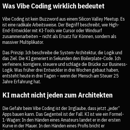
Was Vibe Coding wirklich bedeutet
Vibe Coding ist kein Buzzword aus einem Silicon Valley Meetup. Es
ist eine radikale Arbeitsweise. Der Begriff beschreibt, wie High-
End-Entwickler mit KI-Tools wie Cursor oder Windsurf
zusammenarbeiten – nicht als Ersatz für Können, sondern als
massiver Multiplikator.
Das Prinzip: Ich beschreibe die System-Architektur, die Logik und
das Ziel. Die KI generiert in Sekunden den Boilerplate-Code. Ich
verfeinere, korrigiere, steuere und schlage die Brücke zur Business-
Logik. Was früher drei Entwickler in drei Wochen gebaut haben,
entsteht heute in drei Tagen – wenn der Mensch am Steuer 25
Jahre Erfahrung hat.
KI macht nicht jeden zum Architekten
Die Gefahr beim Vibe Coding ist der Irrglaube, dass jetzt „jeder“
Apps bauen kann. Das Gegenteil ist der Fall. KI ist wie ein Formel-
1-Wagen: In den Händen eines Amateurs landet er in der ersten
Kurve in der Mauer. In den Händen eines Profis bricht er